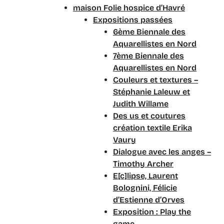
maison Folie hospice d’Havré
Expositions passées
6ème Biennale des
Aquarellistes en Nord
7ème Biennale des
Aquarellistes en Nord
Couleurs et textures –
Stéphanie Laleuw et
Judith Willame
Des us et coutures
création textile Erika
Vaury
Dialogue avec les anges –
Timothy Archer
E[c]lipse, Laurent
Bolognini, Félicie
d’Estienne d’Orves
Exposition : Play the
game