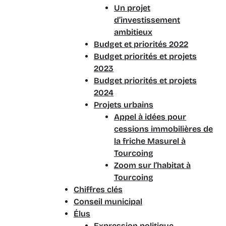
Un projet
d’investissement
ambitieux
Budget et priorités 2022
Budget priorités et projets
2023
Budget priorités et projets
2024
Projets urbains
Appel à idées pour
cessions immobilières de
la friche Masurel à
Tourcoing
Zoom sur l’habitat à
Tourcoing
Chiffres clés
Conseil municipal
Élus
Expression politique