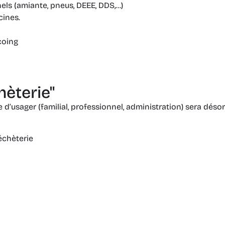
els (amiante, pneus, DEEE, DDS,…)
cines.
coing
hèterie"
d’usager (familial, professionnel, administration) sera désor
échèterie