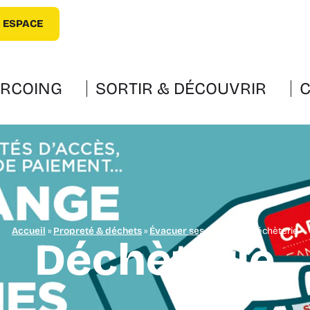
 ESPACE
URCOING
SORTIR & DÉCOUVRIR
C
Accueil
»
Propreté & déchets
»
Évacuer ses déchets
»
Déchèterie
Déchèterie