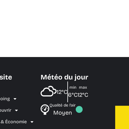
site
Météo du jour
min
max
12°C
6°C
12°C
coing
Qualité de l'air
ouvrir
Moyen
e & Économie