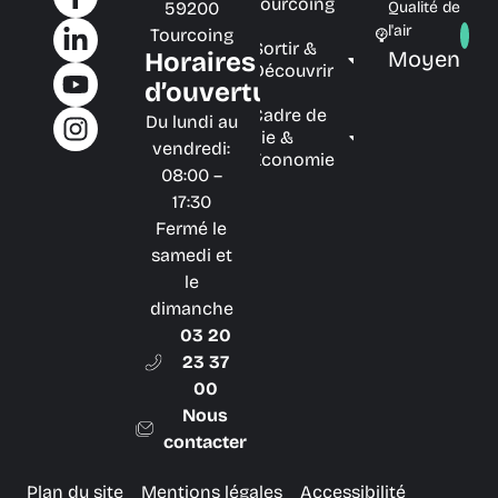
Tourcoing
59200
Qualité de
l'air
Tourcoing
Sortir &
Moyen
Horaires
Découvrir
d’ouverture
Cadre de
Du lundi au
vie &
vendredi:
Économie
08:00 –
17:30
Fermé le
samedi et
le
dimanche
03 20
23 37
00
Nous
contacter
Plan du site
Mentions légales
Accessibilité