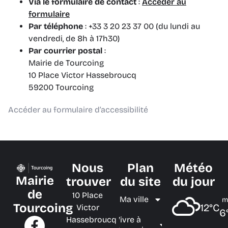
Via le formulaire de contact
:
Accéder au
formulaire
Par téléphone
: +33 3 20 23 37 00 (du lundi au
vendredi, de 8h à 17h30)
Par courrier postal
:
Mairie de Tourcoing
10 Place Victor Hassebroucq
59200 Tourcoing
Accéder au formulaire d’accessibilité
Nous
Plan
Météo
Mairie
trouver
du site
du jour
de
10 Place
Ma ville
m
Tourcoing
12°C
Victor
6
Hassebroucq
Vivre à