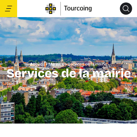
Accueil
»
Ma ville
»
Services de la mairie
Services de la mairie