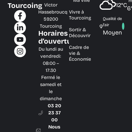
Ma ville
m
Tourcoing
12°C
Victor
6
Hassebroucq
Vivre à
Tourcoing
59200
Qualité de
l'air
Tourcoing
Sortir &
Moyen
Horaires
Découvrir
d’ouverture
Cadre de
Du lundi au
vie &
vendredi:
Économie
08:00 –
17:30
Fermé le
samedi et
le
dimanche
03 20
23 37
00
Nous