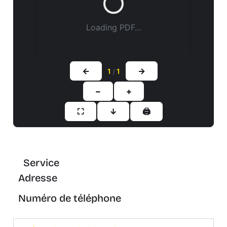
Loading PDF...
←
→
1
/
1
−
+
⛶
↓
🖨
Service
Adresse
Numéro de téléphone