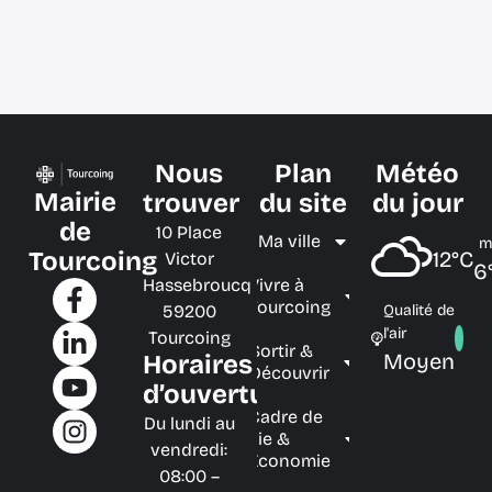
Nous
Plan
Météo
Mairie
trouver
du site
du jour
de
10 Place
Ma ville
m
Tourcoing
12°C
Victor
6
Hassebroucq
Vivre à
Tourcoing
59200
Qualité de
l'air
Tourcoing
Sortir &
Moyen
Horaires
Découvrir
d’ouverture
Cadre de
Du lundi au
vie &
vendredi:
Économie
08:00 –