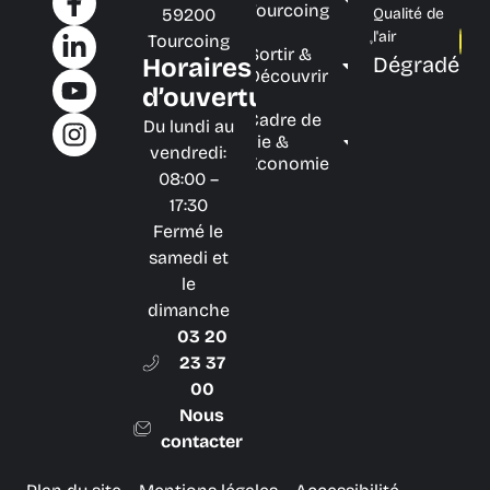
Tourcoing
59200
Qualité de
l'air
Tourcoing
Sortir &
Dégradé
Horaires
Découvrir
d’ouverture
Cadre de
Du lundi au
vie &
vendredi:
Économie
08:00 –
17:30
Fermé le
samedi et
le
dimanche
03 20
23 37
00
Nous
contacter