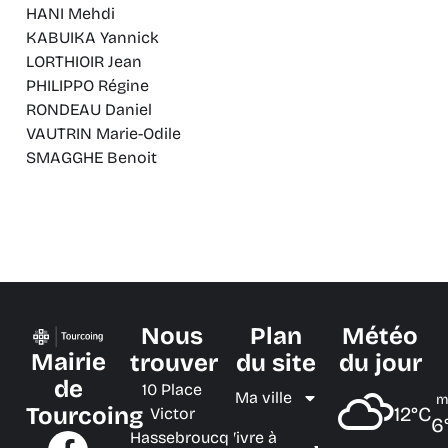
HANI Mehdi
KABUIKA Yannick
LORTHIOIR Jean
PHILIPPO Régine
RONDEAU Daniel
VAUTRIN Marie-Odile
SMAGGHE Benoit
Nous
Plan
Météo
Mairie
trouver
du site
du jour
de
10 Place
Ma ville
m
Tourcoing
12°C
Victor
6
Hassebroucq
Vivre à