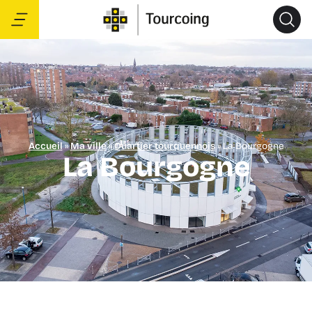
Accueil
»
Ma ville
»
Quartier tourquennois
»
La Bourgogne
La Bourgogne