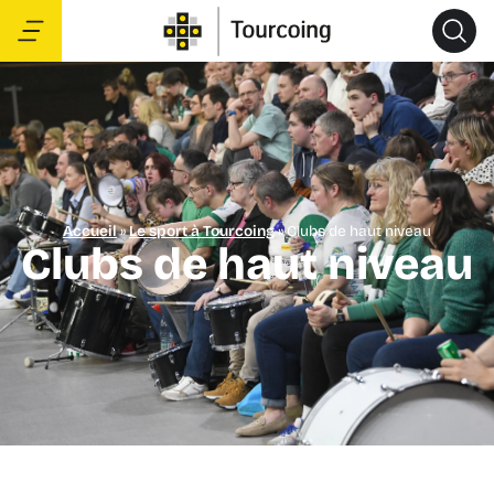
Accueil
»
Le sport à Tourcoing
»
Clubs de haut niveau
Clubs de haut niveau