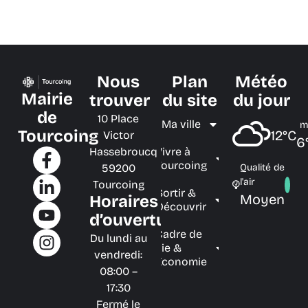
Nous
Plan
Météo
Mairie
trouver
du site
du jour
de
10 Place
Ma ville
m
Tourcoing
12°C
Victor
6
Hassebroucq
Vivre à
Tourcoing
59200
Qualité de
l'air
Tourcoing
Sortir &
Moyen
Horaires
Découvrir
d’ouverture
Cadre de
Du lundi au
vie &
vendredi:
Économie
08:00 –
17:30
Fermé le