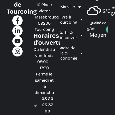
de
10 Place
Ma ville
m
Tourcoing
12°C
Victor
6
Hassebroucq
Vivre à
Tourcoing
59200
Qualité de
l'air
Tourcoing
Sortir &
Moyen
Horaires
Découvrir
d’ouverture
Cadre de
Du lundi au
vie &
vendredi:
Économie
08:00 –
17:30
Fermé le
samedi et
le
dimanche
03 20
23 37
00