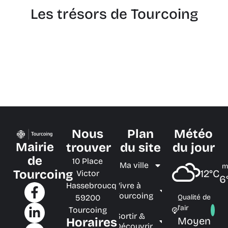
Les trésors de Tourcoing
Nous
Plan
Météo
Mairie
trouver
du site
du jour
de
10 Place
Ma ville
m
Tourcoing
12°C
Victor
6
Hassebroucq
Vivre à
Tourcoing
59200
Qualité de
l'air
Tourcoing
Sortir &
Moyen
Horaires
Découvrir