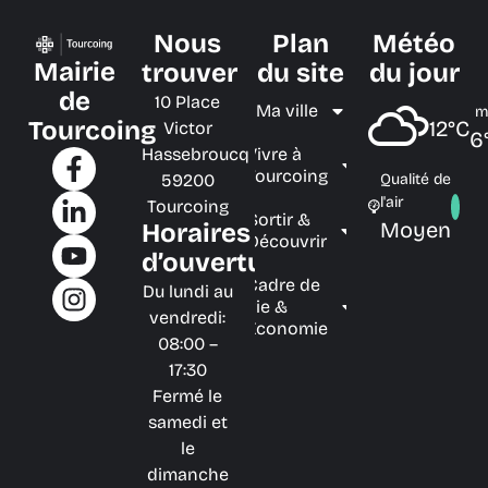
Nous
Plan
Météo
Mairie
trouver
du site
du jour
de
10 Place
Ma ville
m
Tourcoing
12°C
Victor
6
Hassebroucq
Vivre à
Tourcoing
59200
Qualité de
l'air
Tourcoing
Sortir &
Moyen
Horaires
Découvrir
d’ouverture
Cadre de
Du lundi au
vie &
vendredi:
Économie
08:00 –
17:30
Fermé le
samedi et
le
dimanche