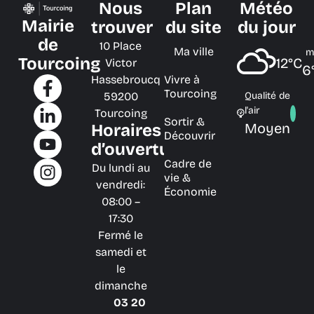
Nous
Plan
Météo
Mairie
trouver
du site
du jour
de
10 Place
Ma ville
m
Tourcoing
12°C
Victor
6
Hassebroucq
Vivre à
Tourcoing
59200
Qualité de
l'air
Tourcoing
Sortir &
Moyen
Horaires
Découvrir
d’ouverture
Cadre de
Du lundi au
vie &
vendredi:
Économie
08:00 –
17:30
Fermé le
samedi et
le
dimanche
03 20