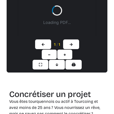
Loading PDF...
←
→
1
/
1
−
+
⛶
↓
🖨
Concrétiser un projet
Vous êtes tourquennois ou actif à Tourcoing et
avez moins de 25 ans ? Vous nourrissez un rêve,
mais ne savez pas comment le concrétiser ?