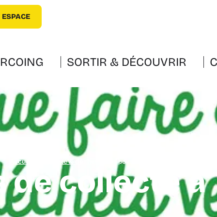
 ESPACE
URCOING
SORTIR & DÉCOUVRIR
C
Accueil
»
Propreté & déchets
»
Les points de collecte à Tourcoing
s de collecte à