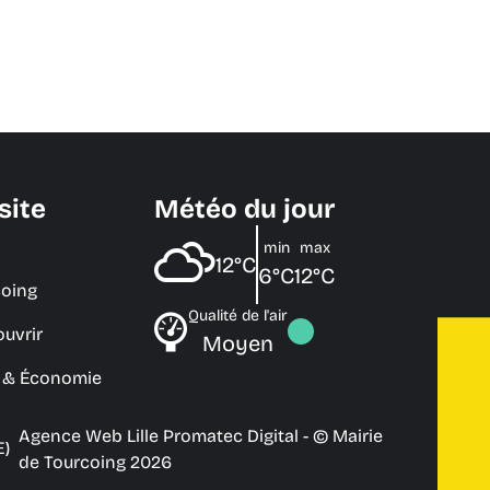
site
Météo du jour
min
max
12°C
6°C
12°C
coing
Qualité de l'air
ouvrir
Moyen
e & Économie
Agence Web Lille Promatec Digital
- © Mairie
E)
de Tourcoing 2026