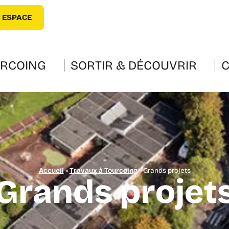
 ESPACE
URCOING
SORTIR & DÉCOUVRIR
C
Accueil
»
Travaux à Tourcoing
»
Grands projets
Grands projet