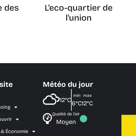
e des
L'eco-quartier de
l'union
site
Météo du jour
min
max
12°C
6°C
12°C
coing
Qualité de l'air
ouvrir
Moyen
e & Économie