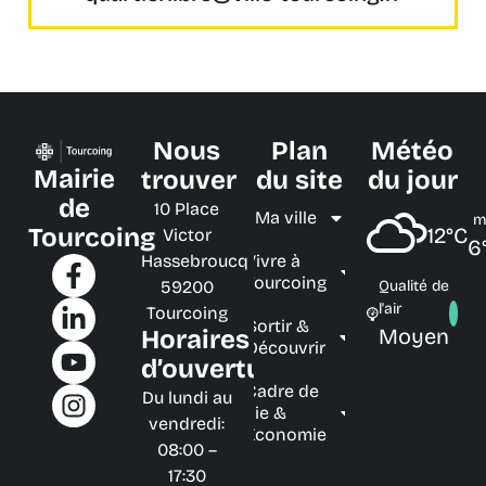
Nous
Plan
Météo
Mairie
trouver
du site
du jour
de
10 Place
Ma ville
m
Tourcoing
12°C
Victor
6
Hassebroucq
Vivre à
Tourcoing
59200
Qualité de
l'air
Tourcoing
Sortir &
Moyen
Horaires
Découvrir
d’ouverture
Cadre de
Du lundi au
vie &
vendredi:
Économie
08:00 –
17:30