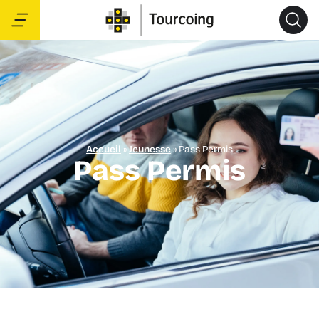
Accueil
»
Jeunesse
»
Pass Permis
Pass Permis