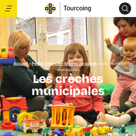
Accueil
»
Petite enfance – Modes de garde
»
Les crèches
municipales
Les crèches
municipales