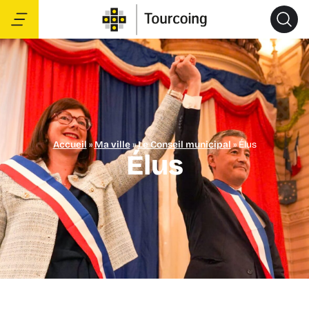
Accueil
»
Ma ville
»
Le Conseil municipal
»
Élus
Élus