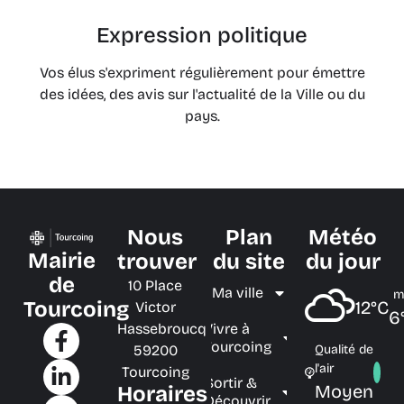
Expression politique
Vos élus s'expriment régulièrement pour émettre
des idées, des avis sur l'actualité de la Ville ou du
pays.
Nous
Plan
Météo
Mairie
trouver
du site
du jour
de
10 Place
Ma ville
m
Tourcoing
12°C
Victor
6
Hassebroucq
Vivre à
Tourcoing
59200
Qualité de
l'air
Tourcoing
Sortir &
Moyen
Horaires
Découvrir