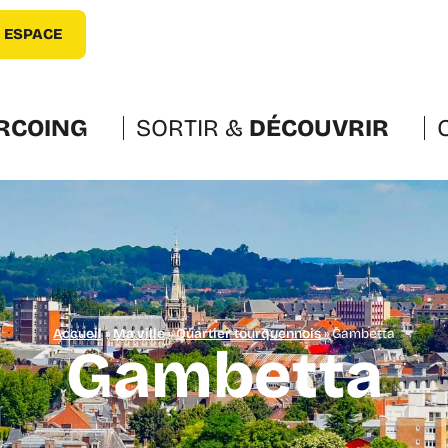
 ESPACE
RCOING
SORTIR &
DÉCOUVRIR
Accueil
»
Ma ville
»
Quartier tourquennois
»
Gambetta
Gambetta