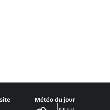
site
Météo du jour
min
max