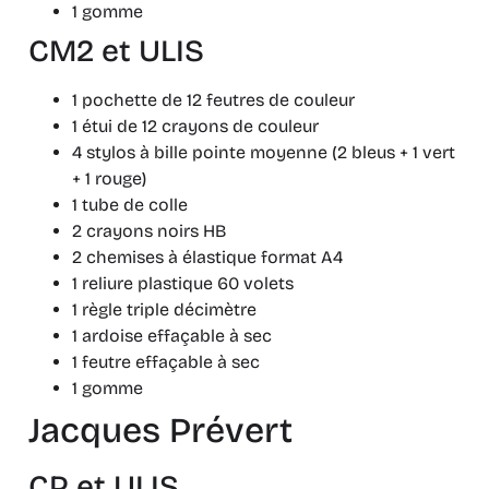
1 gomme
CM2 et ULIS
1 pochette de 12 feutres de couleur
1 étui de 12 crayons de couleur
4 stylos à bille pointe moyenne (2 bleus + 1 vert
+ 1 rouge)
1 tube de colle
2 crayons noirs HB
2 chemises à élastique format A4
1 reliure plastique 60 volets
1 règle triple décimètre
1 ardoise effaçable à sec
1 feutre effaçable à sec
1 gomme
Jacques Prévert
CP et ULIS