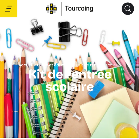
Accueil
»
École et éducation
»
Kit de rentrée scolaire
Kit de rentrée
scolaire