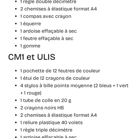
1 règle double décimètre
2 chemises à élastique format A4
1 compas avec crayon
1 équerre
1 ardoise effaçable à sec
1 feutre effaçable à sec
1 gomme
CM1 et ULIS
1 pochette de 12 feutres de couleur
1 étui de 12 crayons de couleur
4 stylos à bille pointe moyenne (2 bleus + 1 vert
+ 1 rouge)
1 tube de colle en 20 g
2 crayons noirs HB
2 chemises à élastique format A4
1 reliure plastique 40 volets
1 règle triple décimètre
1 ardoise effaçable à sec