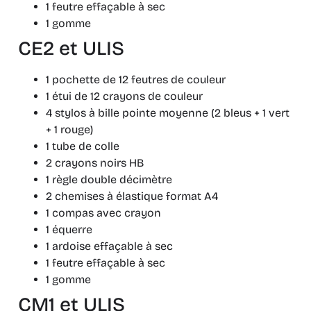
1 feutre effaçable à sec
1 gomme
CE2 et ULIS
1 pochette de 12 feutres de couleur
1 étui de 12 crayons de couleur
4 stylos à bille pointe moyenne (2 bleus + 1 vert
+ 1 rouge)
1 tube de colle
2 crayons noirs HB
1 règle double décimètre
2 chemises à élastique format A4
1 compas avec crayon
1 équerre
1 ardoise effaçable à sec
1 feutre effaçable à sec
1 gomme
CM1 et ULIS