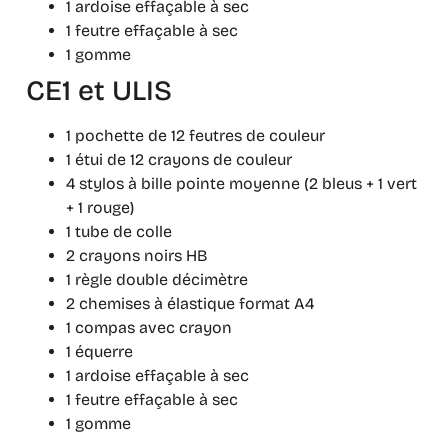
1 ardoise effaçable à sec
1 feutre effaçable à sec
1 gomme
CE1 et ULIS
1 pochette de 12 feutres de couleur
1 étui de 12 crayons de couleur
4 stylos à bille pointe moyenne (2 bleus + 1 vert
+ 1 rouge)
1 tube de colle
2 crayons noirs HB
1 règle double décimètre
2 chemises à élastique format A4
1 compas avec crayon
1 équerre
1 ardoise effaçable à sec
1 feutre effaçable à sec
1 gomme