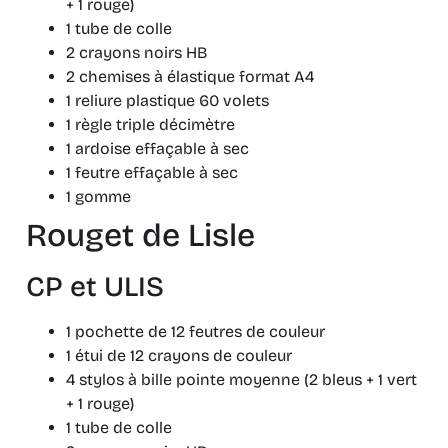
+ 1 rouge)
1 tube de colle
2 crayons noirs HB
2 chemises à élastique format A4
1 reliure plastique 60 volets
1 règle triple décimètre
1 ardoise effaçable à sec
1 feutre effaçable à sec
1 gomme
Rouget de Lisle
CP et ULIS
1 pochette de 12 feutres de couleur
1 étui de 12 crayons de couleur
4 stylos à bille pointe moyenne (2 bleus + 1 vert
+ 1 rouge)
1 tube de colle