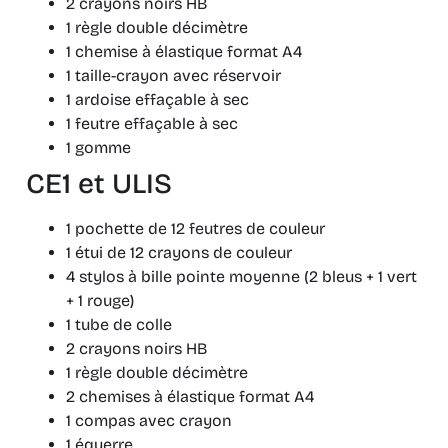
2 crayons noirs HB
1 règle double décimètre
1 chemise à élastique format A4
1 taille-crayon avec réservoir
1 ardoise effaçable à sec
1 feutre effaçable à sec
1 gomme
CE1 et ULIS
1 pochette de 12 feutres de couleur
1 étui de 12 crayons de couleur
4 stylos à bille pointe moyenne (2 bleus + 1 vert
+ 1 rouge)
1 tube de colle
2 crayons noirs HB
1 règle double décimètre
2 chemises à élastique format A4
1 compas avec crayon
1 équerre