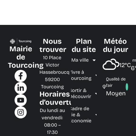
Nous
Plan
Météo
Mairie
trouver
du site
du jour
de
10 Place
Ma ville
m
Tourcoing
12°C
Victor
6
Hassebroucq
Vivre à
Tourcoing
59200
Qualité de
l'air
Tourcoing
Sortir &
Moyen
Horaires
Découvrir
d’ouverture
Cadre de
Du lundi au
vie &
vendredi:
Économie
08:00 –
17:30