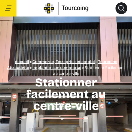
Accueil
»
Commerce, Entreprise et emploi
»
Tourcoing
Attractivité
»
Implanter son commerce
»
Stationner facilement
au centre-ville
Stationner
facilement au
centre-ville