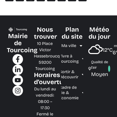
Nous
Plan
Météo
Mairie
trouver
du site
du jour
de
10 Place
Ma ville
m
Tourcoing
12°C
Victor
6
Hassebroucq
Vivre à
Tourcoing
59200
Qualité de
l'air
Tourcoing
Sortir &
Moyen
Horaires
Découvrir
d’ouverture
Cadre de
Du lundi au
vie &
vendredi:
Économie
08:00 –
17:30
Fermé le