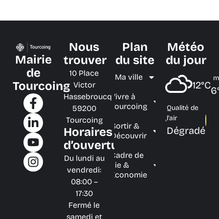
Nous
Plan
Météo
Mairie
trouver
du site
du jour
de
10 Place
Ma ville
m
Tourcoing
12°C
Victor
6
Hassebroucq
Vivre à
Tourcoing
59200
Qualité de
l'air
Tourcoing
Sortir &
Dégradé
Horaires
Découvrir
d’ouverture
Cadre de
Du lundi au
vie &
vendredi:
Économie
08:00 –
17:30
Fermé le
samedi et