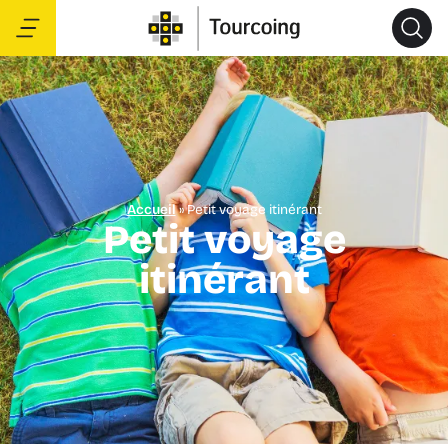
Accueil
»
Petit voyage itinérant
Petit voyage
itinérant