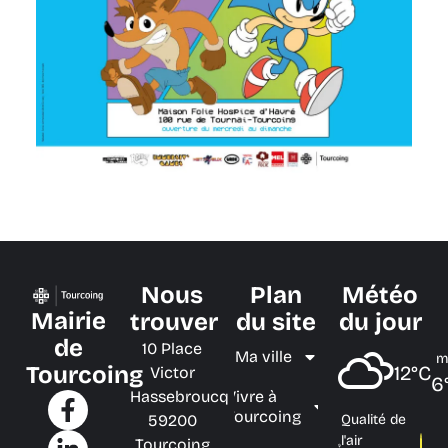
Nous
Plan
Météo
Mairie
trouver
du site
du jour
de
10 Place
Ma ville
m
Tourcoing
12°C
Victor
6
Hassebroucq
Vivre à
Tourcoing
59200
Qualité de
l'air
Tourcoing