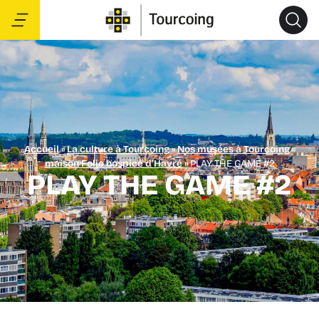
Accueil
»
La culture à Tourcoing
»
Nos musées à Tourcoing
»
maison Folie hospice d’Havré
»
PLAY THE GAME #2
PLAY THE GAME #2