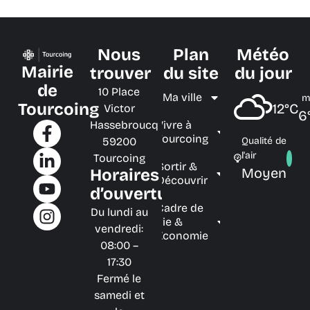
Nous
Plan
Météo
Mairie
trouver
du site
du jour
de
10 Place
Ma ville
m
Tourcoing
12°C
Victor
6
Hassebroucq
Vivre à
Tourcoing
59200
Qualité de
l'air
Tourcoing
Sortir &
Moyen
Horaires
Découvrir
d’ouverture
Cadre de
Du lundi au
vie &
vendredi:
Économie
08:00 –
17:30
Fermé le
samedi et