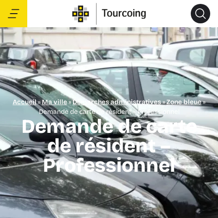
Accueil
»
Ma ville
»
Démarches administratives
»
Zone bleue
»
Demande de carte de résident – Professionnel
Demande de carte
de résident –
Professionnel