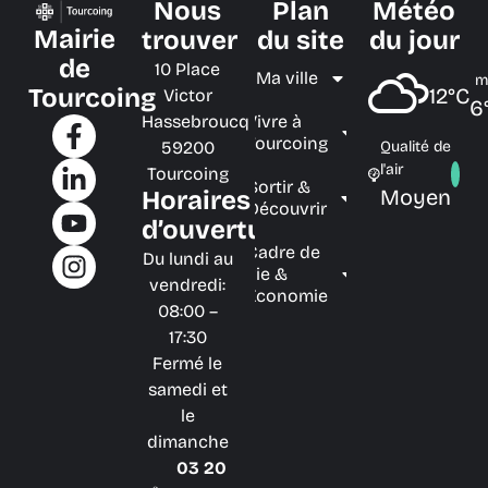
Nous
Plan
Météo
Mairie
trouver
du site
du jour
de
10 Place
Ma ville
m
Tourcoing
12°C
Victor
6
Hassebroucq
Vivre à
Tourcoing
59200
Qualité de
l'air
Tourcoing
Sortir &
Moyen
Horaires
Découvrir
d’ouverture
Cadre de
Du lundi au
vie &
vendredi:
Économie
08:00 –
17:30
Fermé le
samedi et
le
dimanche
03 20