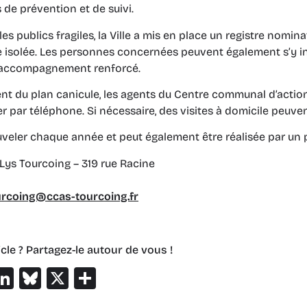
s de prévention et de suivi.
es publics fragiles, la Ville a mis en place un registre nomin
e isolée. Les personnes concernées peuvent également s’y i
n accompagnement renforcé.
t du plan canicule, les agents du Centre communal d’action
er par téléphone. Si nécessaire, des visites à domicile peuve
ouveler chaque année et peut également être réalisée par un 
Lys Tourcoing – 319 rue Racine
rcoing@ccas-tourcoing.fr
cle ? Partagez-le autour de vous !
ebook
hatsApp
LinkedIn
Bluesky
X
Partager