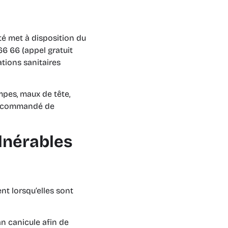
?
nté met à disposition du
66 66 (appel gratuit
ations sanitaires
mpes, maux de tête,
t recommandé de
ulnérables
t lorsqu’elles sont
n canicule afin de