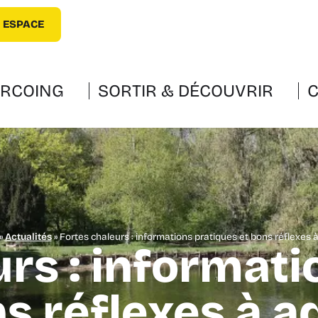
 ESPACE
URCOING
SORTIR & DÉCOUVRIR
C
»
Actualités
»
Fortes chaleurs : informations pratiques et bons réflexes 
urs : informati
ns réflexes à a