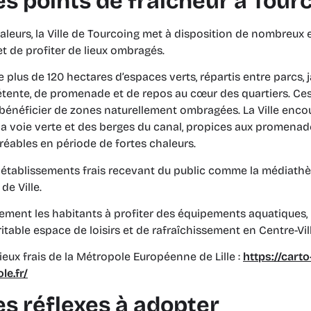
es points de fraîcheur à Tour
aleurs, la Ville de Tourcoing met à disposition de nombreu
et de profiter de lieux ombragés.
lus de 120 hectares d’espaces verts, répartis entre parcs, j
étente, de promenade et de repos au cœur des quartiers. Ce
bénéficier de zones naturellement ombragées. La Ville enco
 la voie verte et des berges du canal, propices aux promenad
gréables en période de fortes chaleurs.
 établissements frais recevant du public comme la médiat
de Ville.
également les habitants à profiter des équipements aquatiques
itable espace de loisirs et de rafraîchissement en Centre-Vil
ieux frais de la Métropole Européenne de Lille :
https://carto
le.fr/
es réflexes à adopter