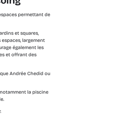
coing
x espaces permettant de
ardins et squares,
s espaces, largement
urage également les
es et offrant des
hèque Andrée Chedid ou
, notamment la piscine
le.
-