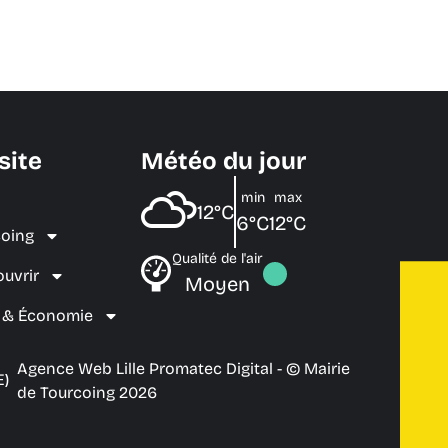
site
Météo du jour
min
max
12°C
6°C
12°C
coing
Qualité de l'air
ouvrir
Moyen
e & Économie
Agence Web Lille Promatec Digital
- © Mairie
E)
de Tourcoing 2026