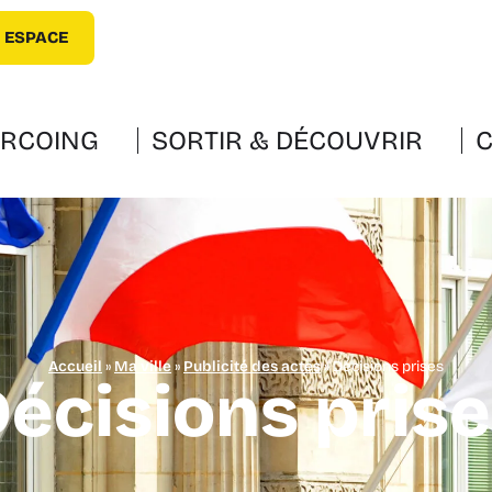
 ESPACE
URCOING
SORTIR & DÉCOUVRIR
C
Accueil
»
Ma ville
»
Publicité des actes
»
Décisions prises
écisions pris