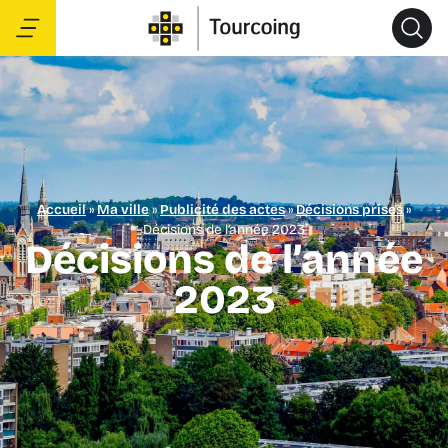
Accueil
»
Ma ville
»
Publicité des actes
»
Décisions prises
»
Décisions de l’année 2023
Décisions de l’année
2023