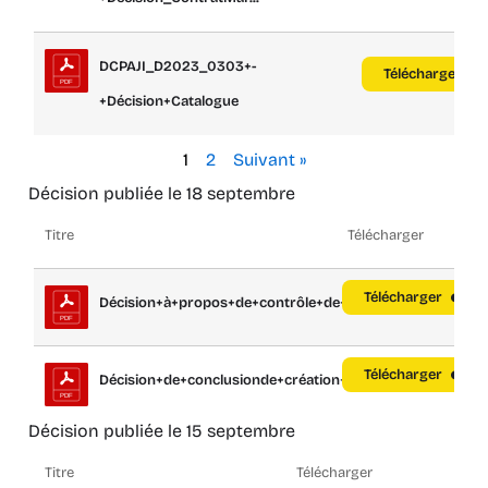
DCPAJI_D2023_0303+-
Télécharger
+Décision+Catalogue
1
2
Suivant »
Décision publiée le 18 septembre
Titre
Télécharger
Télécharger
Décision+à+propos+de+contrôle+de+lég...
Télécharger
Décision+de+conclusionde+création+d'un...
Décision publiée le 15 septembre
Titre
Télécharger