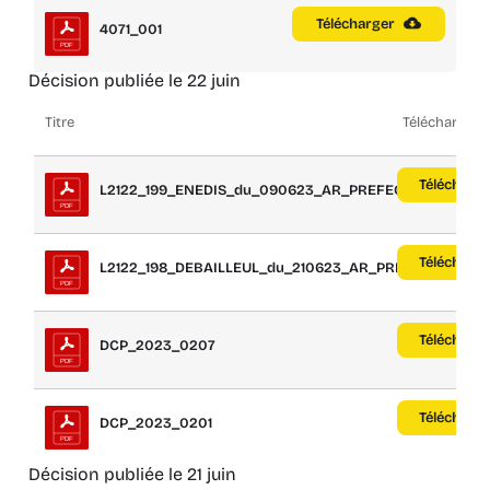
Télécharger
4071_001
Décision publiée le 22 juin
Titre
Télécharger
Télécharge
L2122_199_ENEDIS_du_090623_AR_PREFECTURE
Télécharge
L2122_198_DEBAILLEUL_du_210623_AR_PREFEC...
Télécharge
DCP_2023_0207
Télécharge
DCP_2023_0201
Décision publiée le 21 juin