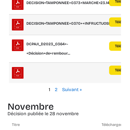
Téléchar
DECISION+TAMPONNEE+0373+MARCHE+23.142
Téléchar
DECISION+TAMPONNEE+0370++INFRUCTUOSITE+L...
DCPAJI_D2023_0364+-
Téléchar
+Décision+de+rembour...
Téléchar
1
2
Suivant »
Novembre
Décision publiée le 28 novembre
Titre
Télécharger