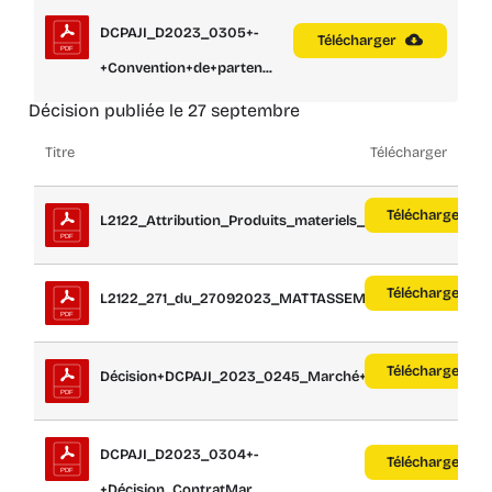
DCPAJI_D2023_0305+-
Télécharger
+Convention+de+parten...
Décision publiée le 27 septembre
Titre
Télécharger
Télécharger
L2122_Attribution_Produits_materiels_ent...
Télécharger
L2122_271_du_27092023_MATTASSEM_1
Télécharger
Décision+DCPAJI_2023_0245_Marché+n°23...
DCPAJI_D2023_0304+-
Télécharger
+Décision_ContratMar...