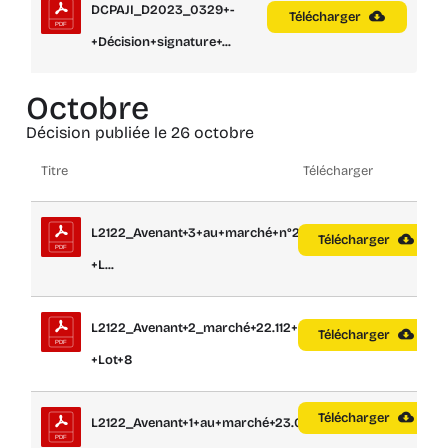
DCPAJI_D2023_0329+-
Télécharger
+Décision+signature+...
Octobre
Décision publiée le 26 octobre
Titre
Télécharger
L2122_Avenant+3+au+marché+n°22.113+-
Télécharger
+L...
L2122_Avenant+2_marché+22.112+-
Télécharger
+Lot+8
Télécharger
L2122_Avenant+1+au+marché+23.004