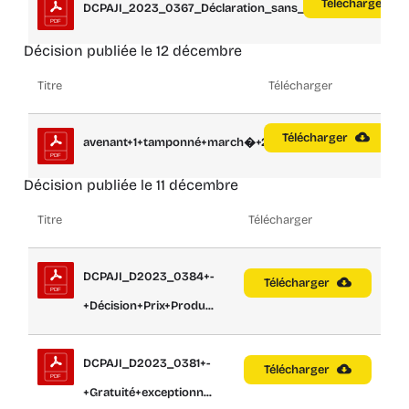
Télécharger
DCPAJI_2023_0367_Déclaration_sans_suite...
Décision publiée le 12 décembre
Titre
Télécharger
Télécharger
avenant+1+tamponné+march�+23.087
Décision publiée le 11 décembre
Titre
Télécharger
DCPAJI_D2023_0384+-
Télécharger
+Décision+Prix+Produ...
DCPAJI_D2023_0381+-
Télécharger
+Gratuité+exceptionn...