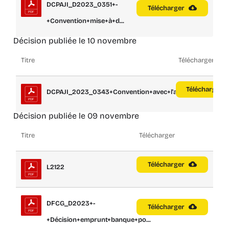
DCPAJI_D2023_0351+-
Télécharger
+Convention+mise+à+d...
Décision publiée le 10 novembre
Titre
Télécharger
Télécharger
DCPAJI_2023_0343+Convention+avec+l'assoc...
Décision publiée le 09 novembre
Titre
Télécharger
Télécharger
L2122
DFCG_D2023+-
Télécharger
+Décision+emprunt+banque+po...