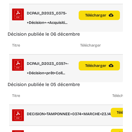
DCPAJI_D2023_0375-
Télécharger
+Décision+-+Acquisiti...
Décision publiée le 06 décembre
Titre
Télécharger
DCPAJI_D2023_0357+-
Télécharger
+Décision+prêt+Coll...
Décision publiée le 05 décembre
Titre
Télécharge
Téléchar
DECISION+TAMPONNEE+0374+MARCHE+23.145