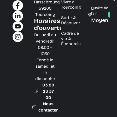
Hassebroucq
Vivre à
Tourcoing
59200
Qualité de
l'air
Tourcoing
Sortir &
Moyen
Horaires
Découvrir
d’ouverture
Cadre de
Du lundi au
vie &
vendredi:
Économie
08:00 –
17:30
Fermé le
samedi et
le
dimanche
03 20
23 37
00
Nous
contacter