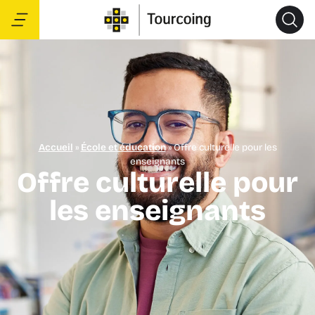
Accueil
»
École et éducation
»
Offre culturelle pour les
enseignants
Offre culturelle pour
les enseignants