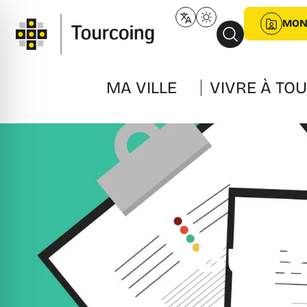
MON
MA VILLE
VIVRE À TO
Accueil
»
Ma 
Budge