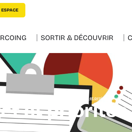
 ESPACE
URCOING
SORTIR & DÉCOUVRIR
C
ville
»
Le Conseil municipal
»
Budgets, priorités et projets
»
Budget et 
t et priorité