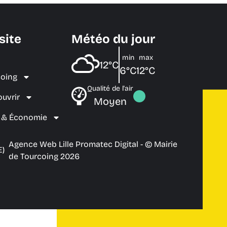
site
Météo du jour
min
max
12°C
6°C
12°C
coing
Qualité de l'air
ouvrir
Moyen
e & Économie
Agence Web Lille Promatec Digital
- © Mairie
E)
de Tourcoing 2026