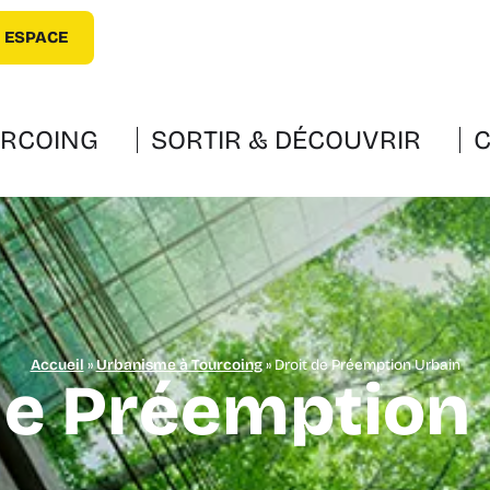
 ESPACE
URCOING
SORTIR & DÉCOUVRIR
C
Accueil
»
Urbanisme à Tourcoing
»
Droit de Préemption Urbain
de Préemption