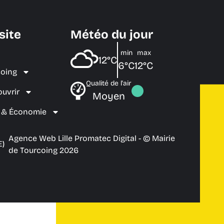
site
Météo du jour
min
max
12°C
6°C
12°C
coing
Qualité de l'air
ouvrir
Moyen
e & Économie
Agence Web Lille Promatec Digital
- © Mairie
E)
de Tourcoing 2026