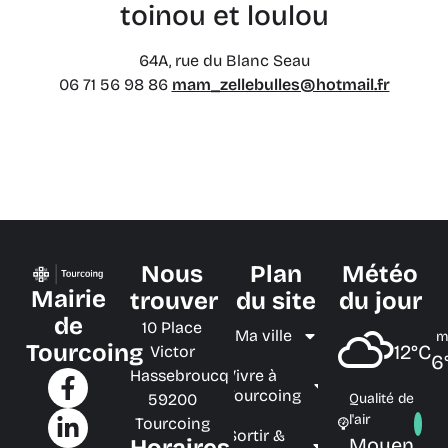
toinou et loulou
64A, rue du Blanc Seau
06 71 56 98 86
mam_zellebulles@hotmail.fr
Nous
Plan
Météo
Mairie
trouver
du site
du jour
de
10 Place
Ma ville
m
Tourcoing
12°C
Victor
6
Hassebroucq
Vivre à
Tourcoing
59200
Qualité de
l'air
Tourcoing
Sortir &
Moyen
Horaires