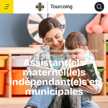
Accueil
»
Petite enfance – Modes de garde
»
Assistant(e)s
maternel(le)s indépendant(e)s et municipales
Assistant(e)s
maternel(le)s
indépendant(e)s et
municipales