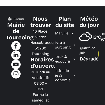
Nous
Plan
Météo
Mairie
trouver
du site
du jour
de
10 Place
Ma ville
m
Tourcoing
12°C
Victor
6
Hassebroucq
Vivre à
Tourcoing
59200
Qualité de
l'air
Tourcoing
Sortir &
Dégradé
Horaires
Découvrir
d’ouverture
Cadre de
Du lundi au
vie &
vendredi:
Économie
08:00 –
17:30
Fermé le
samedi et