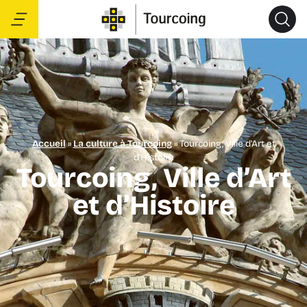
Accueil
»
La culture à Tourcoing
»
Tourcoing, Ville d’Art et
d’Histoire
Tourcoing, Ville d’Art
et d’Histoire