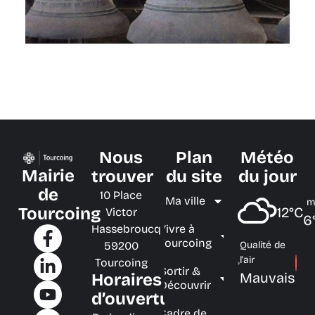
Nous
Plan
Météo
Mairie
trouver
du site
du jour
de
10 Place
Ma ville
m
Tourcoing
12°C
Victor
6
Hassebroucq
Vivre à
Tourcoing
59200
Qualité de
l'air
Tourcoing
Sortir &
Mauvais
Horaires
Découvrir
d’ouverture
Cadre de