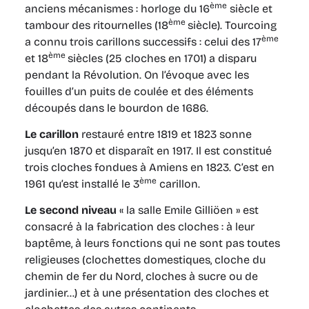
ème
anciens mécanismes : horloge du 16
siècle et
ème
tambour des ritournelles (18
siècle). Tourcoing
ème
a connu trois carillons successifs : celui des 17
ème
et 18
siècles (25 cloches en 1701) a disparu
pendant la Révolution. On l’évoque avec les
fouilles d’un puits de coulée et des éléments
découpés dans le bourdon de 1686.
Le carillon
restauré entre 1819 et 1823 sonne
jusqu’en 1870 et disparaît en 1917. Il est constitué
trois cloches fondues à Amiens en 1823. C’est en
ème
1961 qu’est installé le 3
carillon.
Le second niveau
« la salle Emile Gilliöen » est
consacré à la fabrication des cloches : à leur
baptême, à leurs fonctions qui ne sont pas toutes
religieuses (clochettes domestiques, cloche du
chemin de fer du Nord, cloches à sucre ou de
jardinier…) et à une présentation des cloches et