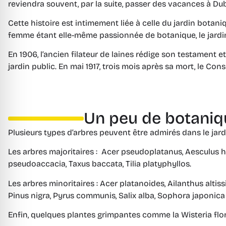
reviendra souvent, par la suite, passer des vacances à Dub
Cette histoire est intimement liée à celle du jardin botan
femme étant elle-même passionnée de botanique, le jardin
En 1906, l’ancien filateur de laines rédige son testament e
jardin public. En mai 1917, trois mois après sa mort, le Co
Un peu de botaniqu
Plusieurs types d’arbres peuvent être admirés dans le jardi
Les arbres majoritaires : Acer pseudoplatanus, Aesculus hip
pseudoaccacia, Taxus baccata, Tilia platyphyllos.
Les arbres minoritaires : Acer platanoides, Ailanthus altiss
Pinus nigra, Pyrus communis, Salix alba, Sophora japonica ‘
Enfin, quelques plantes grimpantes comme la Wisteria flor