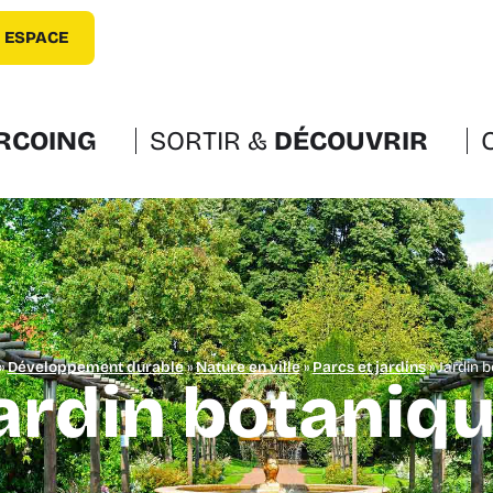
 ESPACE
RCOING
SORTIR &
DÉCOUVRIR
»
Développement durable
»
Nature en ville
»
Parcs et jardins
»
Jardin 
ardin botaniq