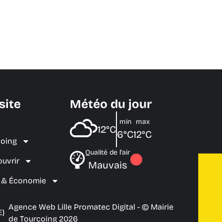
site
Météo du jour
min
max
12°C
6°C
12°C
coing
Qualité de l'air
ouvrir
Mauvais
e & Économie
Agence Web Lille Promatec Digital
- © Mairie
E)
de Tourcoing 2026