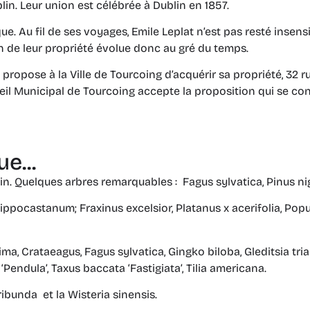
lin. Leur union est célébrée à Dublin en 1857.
ique. Au fil de ses voyages, Emile Leplat n’est pas resté ins
 de leur propriété évolue donc au gré du temps.
t propose à la Ville de Tourcoing d’acquérir sa propriété, 32 r
nseil Municipal de Tourcoing accepte la proposition qui se con
e...
n. Quelques arbres remarquables : Fagus sylvatica, Pinus nigr
pocastanum; Fraxinus excelsior, Platanus x acerifolia, Populus
ima, Crataeagus, Fagus sylvatica, Gingko biloba, Gleditsia tria
Pendula’, Taxus baccata ‘Fastigiata’, Tilia americana.
ibunda et la Wisteria sinensis.