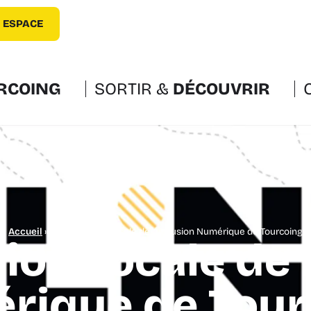
 ESPACE
RCOING
SORTIR &
DÉCOUVRIR
Accueil
»
Coordination Locale de l’Inclusion Numérique de Tourcoing
ion Locale de l
rique de Tour