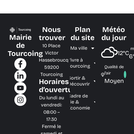
Nous
Plan
Météo
Mairie
trouver
du site
du jour
de
10 Place
Ma ville
m
Tourcoing
12°C
Victor
6
Hassebroucq
Vivre à
Tourcoing
59200
Qualité de
l'air
Tourcoing
Sortir &
Moyen
Horaires
Découvrir
d’ouverture
Cadre de
Du lundi au
vie &
vendredi:
Économie
08:00 –
17:30
Fermé le
samedi et