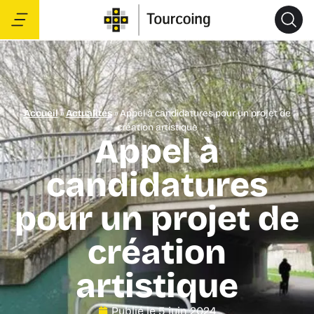
Accueil
»
Actualités
»
Appel à candidatures pour un projet de
création artistique
Appel à
candidatures
pour un projet de
création
artistique
Publié le
5 juin 2024