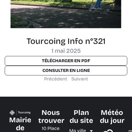
Tourcoing Info n°321
1 mai 2025
TÉLÉCHARGER EN PDF
CONSULTER EN LIGNE
Précédent
Suivant
Nous
Plan
Météo
Mairie
trouver
du site
du jour
de
10 Place
Ma ville
m