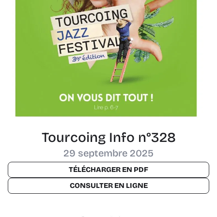
Tourcoing Info n°328
29 septembre 2025
TÉLÉCHARGER EN PDF
CONSULTER EN LIGNE