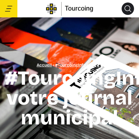
Accueil
»
#TourcoingInfo
»
Page 2
#TourcoingInf
votre journal
municipal