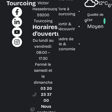
Tourcoing
12°C
Victor
6
Hassebroucq
Vivre à
Tourcoing
59200
Qualité de
l'air
Tourcoing
Sortir &
Moyen
Horaires
Découvrir
d’ouverture
Cadre de
Du lundi au
vie &
vendredi:
Économie
08:00 –
17:30
Fermé le
samedi et
le
dimanche
03 20
23 37
00
Nous